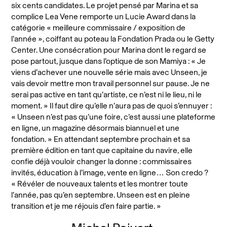
six cents candidates. Le projet pensé par Marina et sa
complice Lea Vene remporte un Lucie Award dans la
catégorie « meilleure commissaire / exposition de
l’année », coiffant au poteau la Fondation Prada ou le Getty
Center. Une consécration pour Marina dont le regard se
pose partout, jusque dans l’optique de son Mamiya : « Je
viens d’achever une nouvelle série mais avec Unseen, je
vais devoir mettre mon travail personnel sur pause. Je ne
serai pas active en tant qu’artiste, ce n’est ni le lieu, ni le
moment. » Il faut dire qu’elle n’aura pas de quoi s’ennuyer :
« Unseen n’est pas qu’une foire, c’est aussi une plateforme
en ligne, un magazine désormais biannuel et une
fondation. » En attendant septembre prochain et sa
première édition en tant que capitaine du navire, elle
confie déjà vouloir changer la donne : commissaires
invités, éducation à l’image, vente en ligne… Son credo ?
« Révéler de nouveaux talents et les montrer toute
l’année, pas qu’en septembre. Unseen est en pleine
transition et je me réjouis d’en faire partie. »