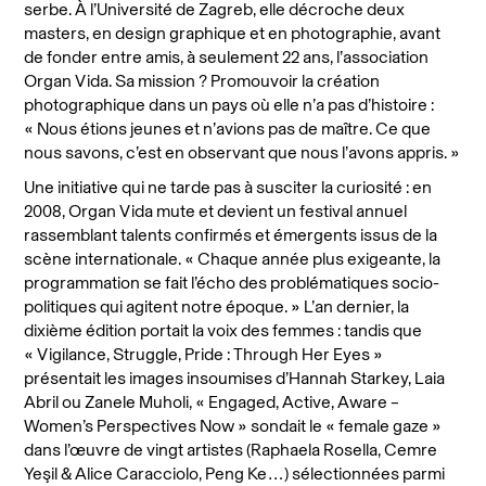
serbe. À l’Université de Zagreb, elle décroche deux
masters, en design graphique et en photographie, avant
de fonder entre amis, à seulement 22 ans, l’association
Organ Vida. Sa mission ? Promouvoir la création
photographique dans un pays où elle n’a pas d’histoire :
« Nous étions jeunes et n’avions pas de maître. Ce que
nous savons, c’est en observant que nous l’avons appris. »
Une initiative qui ne tarde pas à susciter la curiosité : en
2008, Organ Vida mute et devient un festival annuel
rassemblant talents confirmés et émergents issus de la
scène internationale. « Chaque année plus exigeante, la
programmation se fait l’écho des problématiques socio-
politiques qui agitent notre époque. » L’an dernier, la
dixième édition portait la voix des femmes : tandis que
« Vigilance, Struggle, Pride : Through Her Eyes »
présentait les images insoumises d’Hannah Starkey, Laia
Abril ou Zanele Muholi, « Engaged, Active, Aware –
Women’s Perspectives Now » sondait le « female gaze »
dans l’œuvre de vingt artistes (Raphaela Rosella, Cemre
Yeşil & Alice Caracciolo, Peng Ke…) sélectionnées parmi