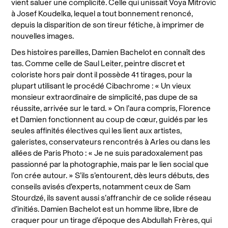
vient saluer une complicité. Celle qui unissait Voya Mitrovic
à Josef Koudelka, lequel a tout bonnement renoncé,
depuis la disparition de son tireur fétiche, à imprimer de
nouvelles images.
Des histoires pareilles, Damien Bachelot en connaît des
tas. Comme celle de Saul Leiter, peintre discret et
coloriste hors pair dont il possède 41 tirages, pour la
plupart utilisant le procédé Cibachrome : « Un vieux
monsieur extraordinaire de simplicité, pas dupe de sa
réussite, arrivée sur le tard. » On l’aura compris, Florence
et Damien fonctionnent au coup de cœur, guidés par les
seules affinités électives qui les lient aux artistes,
galeristes, conservateurs rencontrés à Arles ou dans les
allées de Paris Photo : « Je ne suis paradoxalement pas
passionné par la photographie, mais par le lien social que
l’on crée autour. » S’ils s’entourent, dès leurs débuts, des
conseils avisés d’experts, notamment ceux de Sam
Stourdzé, ils savent aussi s’affranchir de ce solide réseau
d’initiés. Damien Bachelot est un homme libre, libre de
craquer pour un tirage d’époque des Abdullah Frères, qui