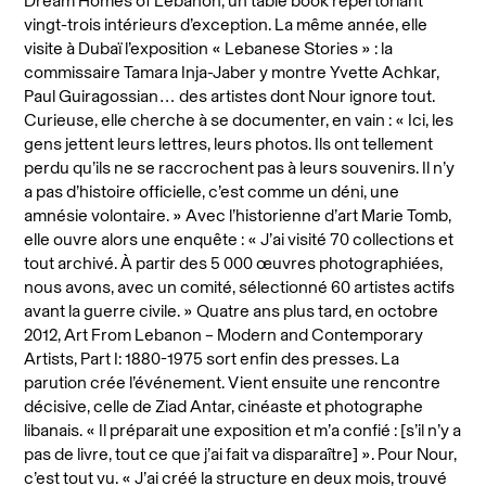
Dream Homes of Lebanon, un table book répertoriant
vingt-trois intérieurs d’exception. La même année, elle
visite à Dubaï l’exposition « Lebanese Stories » : la
commissaire Tamara Inja-Jaber y montre Yvette Achkar,
Paul Guiragossian… des artistes dont Nour ignore tout.
Curieuse, elle cherche à se documenter, en vain : « Ici, les
gens jettent leurs lettres, leurs photos. Ils ont tellement
perdu qu’ils ne se raccrochent pas à leurs souvenirs. Il n’y
a pas d’histoire officielle, c’est comme un déni, une
amnésie volontaire. » Avec l’historienne d’art Marie Tomb,
elle ouvre alors une enquête : « J’ai visité 70 collections et
tout archivé. À partir des 5 000 œuvres photographiées,
nous avons, avec un comité, sélectionné 60 artistes actifs
avant la guerre civile. » Quatre ans plus tard, en octobre
2012, Art From Lebanon – Modern and Contemporary
Artists, Part I: 1880-1975 sort enfin des presses. La
parution crée l’événement. Vient ensuite une rencontre
décisive, celle de Ziad Antar, cinéaste et photographe
libanais. « Il préparait une exposition et m’a confié : [s’il n’y a
pas de livre, tout ce que j’ai fait va disparaître] ». Pour Nour,
c’est tout vu. « J’ai créé la structure en deux mois, trouvé