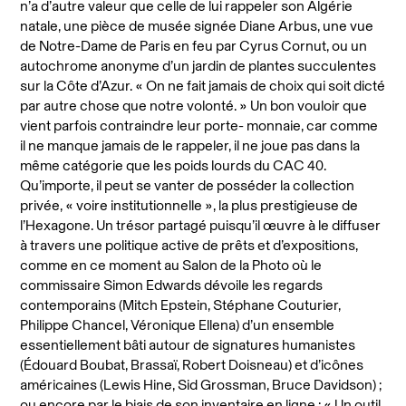
n’a d’autre valeur que celle de lui rappeler son Algérie
natale, une pièce de musée signée Diane Arbus, une vue
de Notre-Dame de Paris en feu par Cyrus Cornut, ou un
autochrome anonyme d’un jardin de plantes succulentes
sur la Côte d’Azur. « On ne fait jamais de choix qui soit dicté
par autre chose que notre volonté. » Un bon vouloir que
vient parfois contraindre leur porte- monnaie, car comme
il ne manque jamais de le rappeler, il ne joue pas dans la
même catégorie que les poids lourds du CAC 40.
Qu’importe, il peut se vanter de posséder la collection
privée, « voire institutionnelle », la plus prestigieuse de
l’Hexagone. Un trésor partagé puisqu’il œuvre à le diffuser
à travers une politique active de prêts et d’expositions,
comme en ce moment au Salon de la Photo où le
commissaire Simon Edwards dévoile les regards
contemporains (Mitch Epstein, Stéphane Couturier,
Philippe Chancel, Véronique Ellena) d’un ensemble
essentiellement bâti autour de signatures humanistes
(Édouard Boubat, Brassaï, Robert Doisneau) et d’icônes
américaines (Lewis Hine, Sid Grossman, Bruce Davidson) ;
ou encore par le biais de son inventaire en ligne : « Un outil