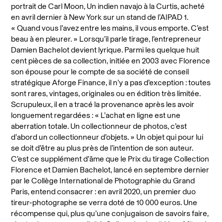
portrait de Carl Moon, Un indien navajo à la Curtis, acheté
en avril dernier à New York sur un stand de l’AIPAD 1.
« Quand vous l’avez entre les mains, il vous emporte. C’est
beau à en pleurer. » Lorsqu’il parle tirage, l’entrepreneur
Damien Bachelot devient lyrique. Parmi les quelque huit
cent pièces de sa collection, initiée en 2003 avec Florence
son épouse pour le compte de sa société de conseil
stratégique Aforge Finance, il n’y a pas d’exception : toutes
sont rares, vintages, originales ou en édition très limitée.
Scrupuleux, il en a tracé la provenance après les avoir
longuement regardées : « L’achat en ligne est une
aberration totale. Un collectionneur de photos, c’est
d’abord un collectionneur d’objets. » Un objet qui pour lui
se doit d’être au plus près de l’intention de son auteur.
C’est ce supplément d’âme que le Prix du tirage Collection
Florence et Damien Bachelot, lancé en septembre dernier
par le Collège International de Photographie du Grand
Paris, entend consacrer : en avril 2020, un premier duo
tireur-photographe se verra doté de 10 000 euros. Une
récompense qui, plus qu’une conjugaison de savoirs faire,