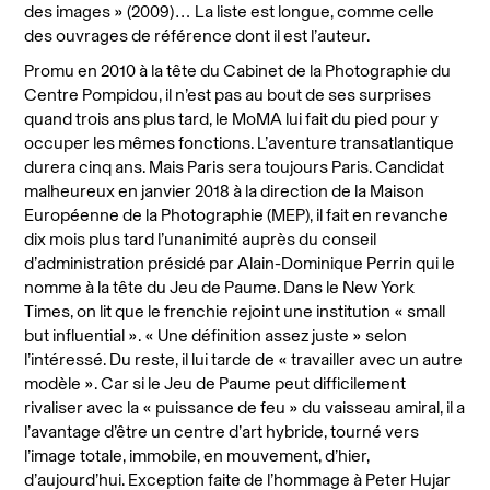
des images » (2009)… La liste est longue, comme celle
des ouvrages de référence dont il est l’auteur.
Promu en 2010 à la tête du Cabinet de la Photographie du
Centre Pompidou, il n’est pas au bout de ses surprises
quand trois ans plus tard, le MoMA lui fait du pied pour y
occuper les mêmes fonctions. L’aventure transatlantique
durera cinq ans. Mais Paris sera toujours Paris. Candidat
malheureux en janvier 2018 à la direction de la Maison
Européenne de la Photographie (MEP), il fait en revanche
dix mois plus tard l’unanimité auprès du conseil
d’administration présidé par Alain-Dominique Perrin qui le
nomme à la tête du Jeu de Paume. Dans le New York
Times, on lit que le frenchie rejoint une institution « small
but influential ». « Une définition assez juste » selon
l’intéressé. Du reste, il lui tarde de « travailler avec un autre
modèle ». Car si le Jeu de Paume peut difficilement
rivaliser avec la « puissance de feu » du vaisseau amiral, il a
l’avantage d’être un centre d’art hybride, tourné vers
l’image totale, immobile, en mouvement, d’hier,
d’aujourd’hui. Exception faite de l’hommage à Peter Hujar