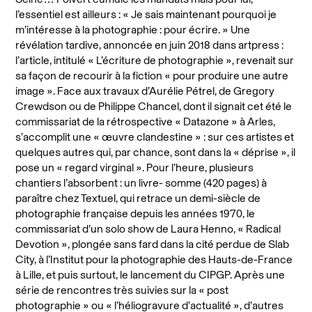
l’essentiel est ailleurs : « Je sais maintenant pourquoi je
m’intéresse à la photographie : pour écrire. » Une
révélation tardive, annoncée en juin 2018 dans artpress :
l’article, intitulé « L’écriture de photographie », revenait sur
sa façon de recourir à la fiction « pour produire une autre
image ». Face aux travaux d’Aurélie Pétrel, de Gregory
Crewdson ou de Philippe Chancel, dont il signait cet été le
commissariat de la rétrospective « Datazone » à Arles,
s’accomplit une « œuvre clandestine » : sur ces artistes et
quelques autres qui, par chance, sont dans la « déprise », il
pose un « regard virginal ». Pour l’heure, plusieurs
chantiers l’absorbent : un livre- somme (420 pages) à
paraître chez Textuel, qui retrace un demi-siècle de
photographie française depuis les années 1970, le
commissariat d’un solo show de Laura Henno, « Radical
Devotion », plongée sans fard dans la cité perdue de Slab
City, à l’Institut pour la photographie des Hauts-de-France
à Lille, et puis surtout, le lancement du CIPGP. Après une
série de rencontres très suivies sur la « post
photographie » ou « l’héliogravure d’actualité », d’autres