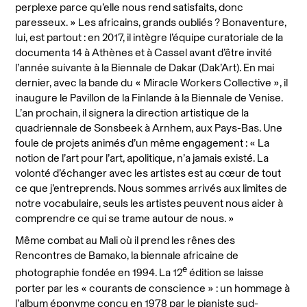
perplexe parce qu’elle nous rend satisfaits, donc
paresseux. » Les africains, grands oubliés ? Bonaventure,
lui, est partout : en 2017, il intègre l’équipe curatoriale de la
documenta 14 à Athènes et à Cassel avant d’être invité
l’année suivante à la Biennale de Dakar (Dak’Art). En mai
dernier, avec la bande du « Miracle Workers Collective », il
inaugure le Pavillon de la Finlande à la Biennale de Venise.
L’an prochain, il signera la direction artistique de la
quadriennale de Sonsbeek à Arnhem, aux Pays-Bas. Une
foule de projets animés d’un même engagement : « La
notion de l’art pour l’art, apolitique, n’a jamais existé. La
volonté d’échanger avec les artistes est au cœur de tout
ce que j’entreprends. Nous sommes arrivés aux limites de
notre vocabulaire, seuls les artistes peuvent nous aider à
comprendre ce qui se trame autour de nous. »
Même combat au Mali où il prend les rênes des
Rencontres de Bamako, la biennale africaine de
e
photographie fondée en 1994. La 12
édition se laisse
porter par les « courants de conscience » : un hommage à
l’album éponyme conçu en 1978 par le pianiste sud-