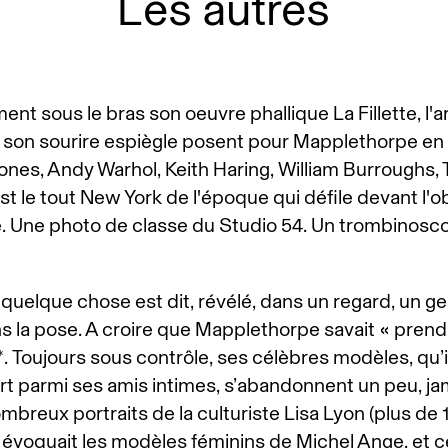
Les autres
ent sous le bras son oeuvre phallique La Fillette, l'a
 son sourire espiègle posent pour Mapplethorpe en 
ones, Andy Warhol, Keith Haring, William Burroughs,
st le tout New York de l'époque qui défile devant l'ob
 Une photo de classe du Studio 54. Un trombinosc
quelque chose est dit, révélé, dans un regard, un ge
s la pose. A croire que Mapplethorpe savait « prendr
*. Toujours sous contrôle, ses célèbres modèles, qu’
art parmi ses amis intimes, s’abandonnent un peu, ja
ombreux portraits de la culturiste Lisa Lyon (plus de 1
ui évoquait les modèles féminins de Michel Ange, et 