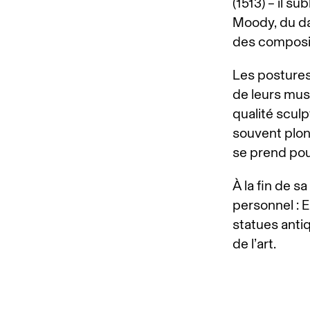
(1513) – il s
Moody, du da
des compositi
Les postures
de leurs musc
qualité sculp
souvent plong
se prend pour
À la fin de s
personnel : 
statues antiq
de l’art.