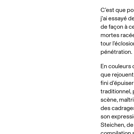
C’est que pou
j’ai essayé d
de façon à ce
mortes racée
tour l’éclosi
pénétration.
En couleurs o
que rejouent 
fini d’épuiser
traditionnel,
scène, maîtr
des cadrages
son expressio
Steichen, de
compilation s