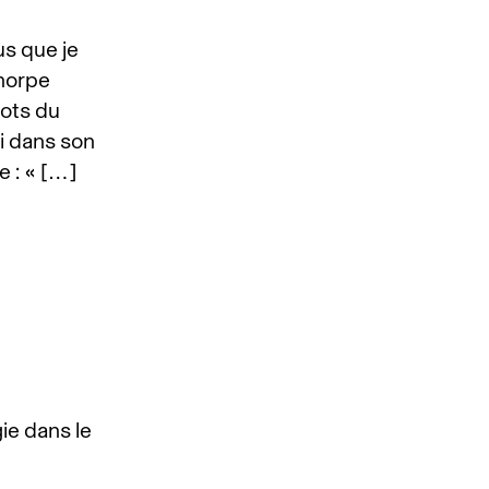
us que je
thorpe
ots du
ui dans son
e : « […]
gie dans le