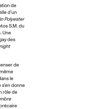
ation de
lle d’un
in Polyester
otos S.M. du
s. Une
 gay des
night
 penser de
nt même
dans le
e s’en donne
n rôle de
ambre
 précaire