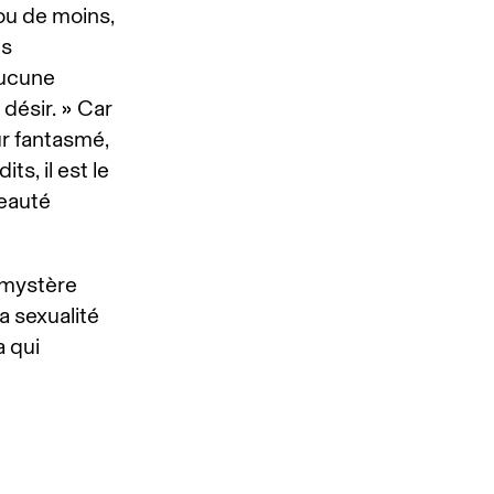
ou de moins,
ps
aucune
désir. » Car
our fantasmé,
its, il est le
beauté
 mystère
a sexualité
a qui