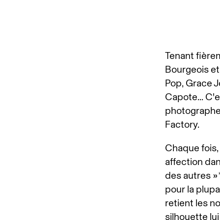
Tenant fièrem
Bourgeois et
Pop, Grace J
Capote... C'e
photographe.
Factory.
Chaque fois, 
affection dan
des autres »
pour la plup
retient les n
silhouette l