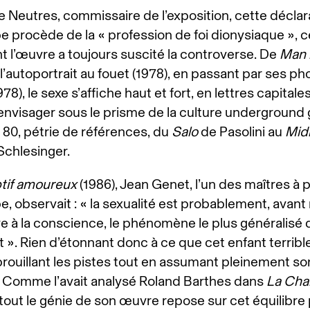
 Neutres, commissaire de l’exposition, cette déclar
 procède de la « profession de foi dionysiaque », ce
t l’œuvre a toujours suscité la controverse. De
Man 
 l’autoportrait au fouet (1978), en passant par ses ph
978), le sexe s’affiche haut et fort, en lettres capitale
envisager sous le prisme de la culture underground
 80, pétrie de références, du
Salo
de Pasolini au
Mid
chlesinger.
tif amoureux
(1986), Jean Genet, l’un des maîtres à
, observait : « la sexualité est probablement, ava
ive à la conscience, le phénomène le plus généralisé 
 ». Rien d’étonnant donc à ce que cet enfant terribl
brouillant les pistes tout en assumant pleinement so
 Comme l’avait analysé Roland Barthes dans
La Ch
 tout le génie de son œuvre repose sur cet équilibre