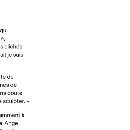
qui
e,
s clichés
it je suis
ute de
smes de
sans doute
 sculpter. »
otamment à
el Ange