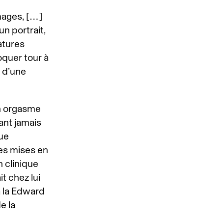
images, […]
un portrait,
atures
quer tour à
n d’une
un orgasme
ant jamais
que
des mises en
n clinique
t chez lui
à la Edward
e la