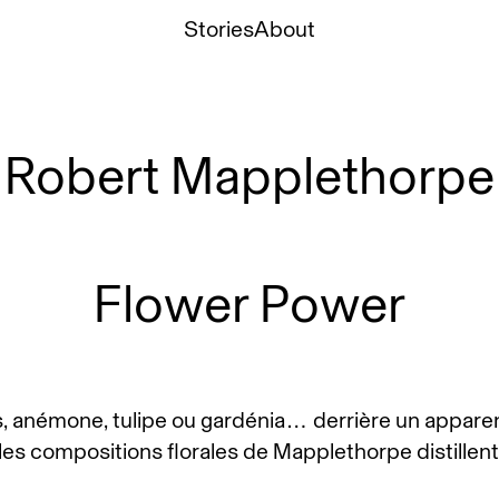
Stories
About
Robert Mapplethorpe
Flower Power
s, anémone, tulipe ou gardénia… derrière un appare
 les compositions florales de Mapplethorpe distillen