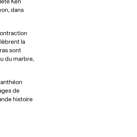
hlète Ken
yon, dans
ontraction
lèbrent la
bras sont
 ou du marbre,
 panthéon
ages de
ande histoire