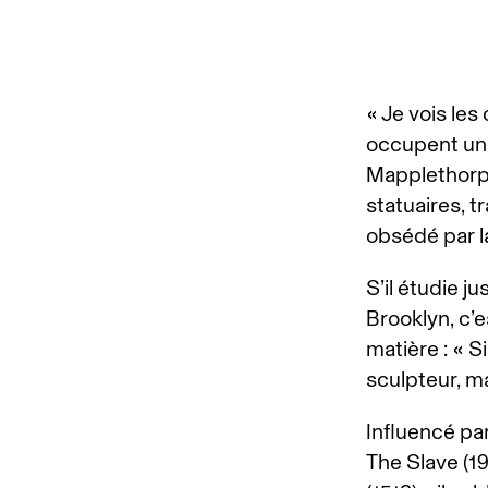
« Je vois le
occupent un 
Mapplethorpe
statuaires, tr
obsédé par la
S’il étudie j
Brooklyn, c’
matière : « Si
sculpteur, ma
Influencé pa
The Slave (1