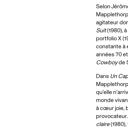
Selon Jérôme
Mapplethorpe
agitateur don
Suit
(1980), à
portfolio X (1
constante à 
années 70 et
Cowboy
de S
Dans
Un Cap
Mapplethorpe
qu’elle n’arr
monde vivant
à cœur joie, 
provocateur.
claire
(1980),