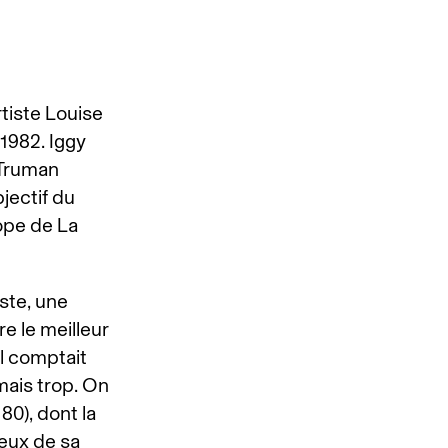
rtiste Louise
1982. Iggy
 Truman
jectif du
ope de La
ste, une
e le meilleur
il comptait
mais trop. On
80), dont la
ceux de sa