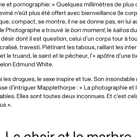
me et pornographie: « Quelques millimètres de plus 
eviné n’eût plus été offert avec bienveillance (le cor
ue, compact, se montre, il ne se donne pas, en lui 
: le Photographe a trouvé
le bon moment
, le
kaïros
du 
 désir dont il est question, celui d’un corps tour à t
ralisé, travesti. Piétinant les tabous, raillant les interd
 et le truand, le saint et le pêcheur, l’« apôtre d’une 
selon Edmund White.
 les drogues, le sexe inspire et tue. Son insondable
se d’intriguer Mapplethorpe : « La photographie et l
bles. Elles sont toutes deux inconnues. Et c’est cel
us ».
La chair et le marbre