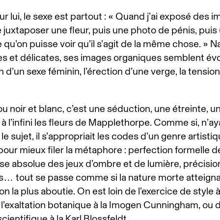
r lui, le sexe est partout : « Quand j’ai exposé des 
e juxtaposer une fleur, puis une photo de pénis, puis 
 qu’on puisse voir qu’il s’agit de la même chose. » N
s et délicates, ses images organiques semblent évo
on d’un sexe féminin, l’érection d’une verge, la tensio
u noir et blanc, c’est une séduction, une étreinte, 
à l’infini les fleurs de Mapplethorpe. Comme si, n’ay
 le sujet, il s’appropriait les codes d’un genre artisti
 pour mieux filer la métaphore : perfection formelle 
ise absolue des jeux d’ombre et de lumière, précisio
… tout se passe comme si la nature morte atteignai
n la plus aboutie. On est loin de l’exercice de style 
 l’exaltation botanique à la Imogen Cunningham, ou d
cientifique à la Karl Blossfeldt.