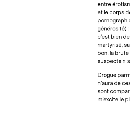
entre érotis
et le corps d
pornographiq
générosité) 
c’est bien de
martyrisé, sac
bon, la brute
suspecte » 
Drogue parmi
n’aura de ces
sont compara
m’excite le pl