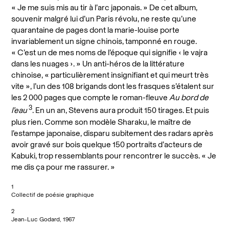
« Je me suis mis au tir à l’arc japonais. » De cet album,
souvenir malgré lui d’un Paris révolu, ne reste qu’une
quarantaine de pages dont la marie-louise porte
invariablement un signe chinois, tamponné en rouge.
« C’est un de mes noms de l’époque qui signifie ‹ le vajra
dans les nuages ›. » Un anti-héros de la littérature
chinoise, « particulièrement insignifiant et qui meurt très
vite », l’un des 108 brigands dont les frasques s’étalent sur
les 2 000 pages que compte le roman-fleuve
Au bord de
3
l’eau
. En un an, Stevens aura produit 150 tirages. Et puis
plus rien. Comme son modèle Sharaku, le maître de
l’estampe japonaise, disparu subitement des radars après
avoir gravé sur bois quelque 150 portraits d’acteurs de
Kabuki, trop ressemblants pour rencontrer le succès. « Je
me dis ça pour me rassurer. »
1
Collectif de poésie graphique
2
Jean-Luc Godard, 1967