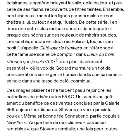
éclairages tungstène balayant la salle, celle du jour, et puis
celle de ses flashs, recouverts de filtres teintés. Ensemble,
ces faisceaux tracent les lignes paranormales de son
théâtre à lui, où tout n’est qu’illusion. De cette série, il en
tirera une autre, plus radicale encore, dans laquelle il
braque des néons sur des rouleaux de miroirs souples.
L’ensemble, shooté en studio au Polaroid, toujours en
positif, s’appelle
Café-bar de l’univers
, en référence à
cette fameuse scène de comptoir dans
Deux ou trois
2
choses que je sais d’elle
, « un plan absolument
essentiel », où la voix de Godard murmure un flot de
considérations sur le genre humain tandis que sa caméra
se noie dans une tasse de café, cosmique.
Ces images plaisent et ne tardent pas à rejoindre les
collections de privés ou les FRAC. Un succès au goût
amer: du bénéfice de ces ventes conclues par la Galerie
666, aujourd’hui disparue, Stevens ne verra jamais la
couleur. Même sa bonne fée Sonnabend, partie depuis à
New York, n’a que faire de ces clichés « pas assez
rentables », que Stevens remballe, une fois pour toutes :