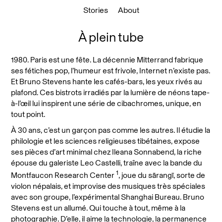
Stories
About
À plein tube
1980. Paris est une fête. La décennie Mitterrand fabrique
ses fétiches pop, l’humeur est frivole, Internet n’existe pas.
Et Bruno Stevens hante les cafés-bars, les yeux rivés au
plafond. Ces bistrots irradiés par la lumière de néons tape-
à-l’œil lui inspirent une série de cibachromes, unique, en
tout point.
À 30 ans, c’est un garçon pas comme les autres. Il étudie la
philologie et les sciences religieuses tibétaines, expose
ses pièces d’art minimal chez Ileana Sonnabend, la riche
épouse du galeriste Leo Castelli, traîne avec la bande du
1
Montfaucon Research Center
, joue du sārangī, sorte de
violon népalais, et improvise des musiques très spéciales
avec son groupe, l’expérimental Shanghai Bureau. Bruno
Stevens est un allumé. Qui touche à tout, même à la
photographie. D’elle, il aime la technologie, la permanence