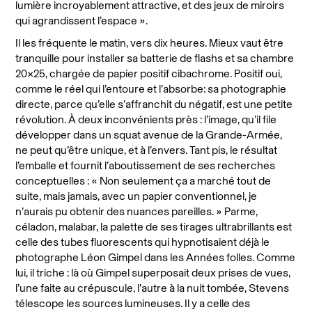
lumière incroyablement attractive, et des jeux de miroirs
qui agrandissent l’espace ».
Il les fréquente le matin, vers dix heures. Mieux vaut être
tranquille pour installer sa batterie de flashs et sa chambre
20×25, chargée de papier positif cibachrome. Positif oui,
comme le réel qui l’entoure et l’absorbe: sa photographie
directe, parce qu’elle s’affranchit du négatif, est une petite
révolution. À deux inconvénients près : l’image, qu’il file
développer dans un squat avenue de la Grande-Armée,
ne peut qu’être unique, et à l’envers. Tant pis, le résultat
l’emballe et fournit l’aboutissement de ses recherches
conceptuelles : « Non seulement ça a marché tout de
suite, mais jamais, avec un papier conventionnel, je
n’aurais pu obtenir des nuances pareilles. » Parme,
céladon, malabar, la palette de ses tirages ultrabrillants est
celle des tubes fluorescents qui hypnotisaient déjà le
photographe Léon Gimpel dans les Années folles. Comme
lui, il triche : là où Gimpel superposait deux prises de vues,
l’une faite au crépuscule, l’autre à la nuit tombée, Stevens
télescope les sources lumineuses. Il y a celle des