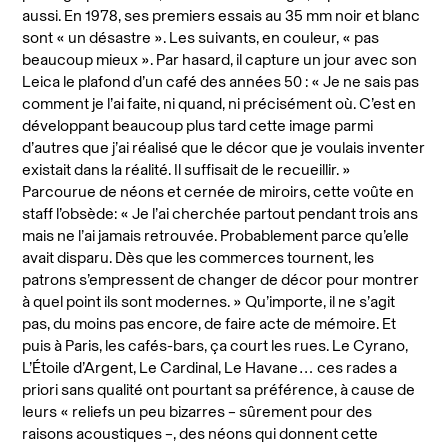
aussi. En 1978, ses premiers essais au 35 mm noir et blanc
sont « un désastre ». Les suivants, en couleur, « pas
beaucoup mieux ». Par hasard, il capture un jour avec son
Leica le plafond d’un café des années 50 : « Je ne sais pas
comment je l’ai faite, ni quand, ni précisément où. C’est en
développant beaucoup plus tard cette image parmi
d’autres que j’ai réalisé que le décor que je voulais inventer
existait dans la réalité. Il suffisait de le recueillir. »
Parcourue de néons et cernée de miroirs, cette voûte en
staff l’obsède: « Je l’ai cherchée partout pendant trois ans
mais ne l’ai jamais retrouvée. Probablement parce qu’elle
avait disparu. Dès que les commerces tournent, les
patrons s’empressent de changer de décor pour montrer
à quel point ils sont modernes. » Qu’importe, il ne s’agit
pas, du moins pas encore, de faire acte de mémoire. Et
puis à Paris, les cafés-bars, ça court les rues. Le Cyrano,
L’Étoile d’Argent, Le Cardinal, Le Havane… ces rades a
priori sans qualité ont pourtant sa préférence, à cause de
leurs « reliefs un peu bizarres – sûrement pour des
raisons acoustiques –, des néons qui donnent cette