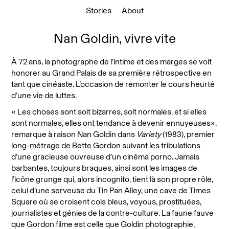
Stories
About
Nan Goldin, vivre vite
À 72 ans, la photographe de l’intime et des marges se voit
honorer au Grand Palais de sa première rétrospective en
tant que cinéaste. L’occasion de remonter le cours heurté
d’une vie de luttes.
« Les choses sont soit bizarres, soit normales, et si elles
sont normales, elles ont tendance à devenir ennuyeuses»,
remarque à raison Nan Goldin dans
Variety
(1983), premier
long-métrage de Bette Gordon suivant les tribulations
d’une gracieuse ouvreuse d’un cinéma porno. Jamais
barbantes, toujours braques, ainsi sont les images de
l’icône grunge qui, alors incognito, tient là son propre rôle,
celui d’une serveuse du Tin Pan Alley, une cave de Times
Square où se croisent cols bleus, voyous, prostituées,
journalistes et génies de la contre-culture. La faune fauve
que Gordon filme est celle que Goldin photographie,