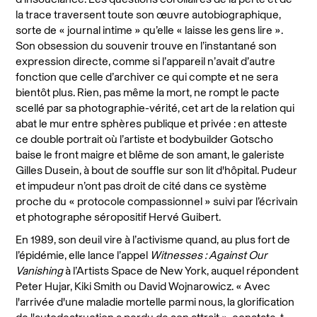
la trace traversent toute son œuvre autobiographique,
sorte de « journal intime » qu’elle « laisse les gens lire ».
Son obsession du souvenir trouve en l’instantané son
expression directe, comme si l’appareil n’avait d’autre
fonction que celle d’archiver ce qui compte et ne sera
bientôt plus.
Rien, pas même la mort, ne rompt le pacte
scellé par sa photographie-vérité, cet art de la relation qui
abat le mur entre sphères publique et privée : en atteste
ce double portrait où
l’
artiste et bodybuilder Gotscho
baise le front maigre et blême
de son amant, le
galeriste
Gilles Dusein, à bout de souffle sur son lit d'hôpital. Pudeur
et impudeur n’ont pas droit de cité dans ce système
proche du
«
protocole compassionnel
» suivi par
l’écrivain
et photographe séropositif Hervé Guibert
.
En 1989, son deuil vire à l’activisme quand, au plus fort de
l’épidémie, elle lance l’appel
Witnesses : Against Our
Vanishing
à l’Artists Space de New York, auquel répondent
Peter Hujar, Kiki Smith ou David Wojnarowicz. « Avec
l'arrivée d'une maladie mortelle parmi nous, la glorification
de l'autodestruction a perdu de son attrait », constate-t-