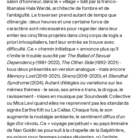
salon d’honneur, dans le
«
village
»
bâti par la franco-
libanaise Hala Wardé, architecte de l’ombre et de
l’ambiguïté. Le traverser prend autant de temps que
d’énergie : deux heures et une certaine force de
caractère sont nécessaires pour regarder dans leur
entier les cinq films projetés dans cinq corps de logis a
priori inhospitaliers, tant leur entrée se trouve avec
difficulté. Ce
«
chemin initiatique
» annonce plus qu’il
n’imite le trouble suscité par
The Ballad of Sexual
Dependency
(1981-2022),
The Other Side
(1992-2021) -
tous deux présentés en version analogue - mais encore
Memory Lost
(2019-2021),
Sirens
(2019-2020), et
Stendhal
Syndrome
(2024). Autant d’élégies ou variations sur les
mêmes thèmes - le sexe, ses ami·e·s trans, la drogue, le
ravissement - mises en musique par
Soundwalk Collective
ou Mica Levi quand elles ne reprennent pas les standards
signés Eartha Kitt ou La Callas. Chaque fois, le son
augmente la nostalgie ambiante, le sentiment diffus d’un
âge d’or révolu.
Ce
«
voyage perpétuel
»
au pays liminaire
de Nan Goldin se poursuit à
la chapelle de la Salpêtrière,
ex-prison pour femmes jugées déviantes
, où l’artiste