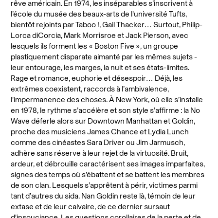
rêve américain.
En 1974, les inséparables s’inscrivent à
l’école du musée des beaux-arts de l'université Tufts,
bientôt rejoints par Taboo !, Gail Thacker… Surtout, Philip-
Lorca diCorcia, Mark Morrisroe et Jack Pierson, avec
lesquels ils forment les « Boston Five », un groupe
plastiquement disparate aimanté par les mêmes sujets -
leur entourage, les marges, la nuit et ses états-limites.
Rage et romance, euphorie et désespoir… Déjà, les
extrêmes coexistent, raccords à l’ambivalence,
l'impermanence des choses.
À New York, où elle s’installe
en 1978, le rythme s’accélère et son style s’affirme : la No
Wave déferle alors sur Downtown Manhattan et Goldin,
proche des musiciens James Chance et Lydia Lunch
comme des cinéastes Sara Driver ou Jim Jarmusch,
adhère sans réserve à leur rejet de la virtuosité. Bruit,
ardeur, et débrouille caractérisent ses images imparfaites,
signes des temps
où s’ébattent et se battent les membres
de son clan. Lesquels s’apprêtent à périr, victimes parmi
tant d’autres du sida. Nan Goldin reste là, témoin de leur
extase et de leur calvaire, de ce dernier sursaut
d'insouciance. Les questions corollaires de la perte et de