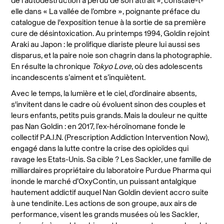
elle dans « La vallée de l’ombre », poignante préface du
catalogue de l'exposition tenue à la sortie de sa première
cure de désintoxication. Au printemps 1994, Goldin rejoint
Araki au Japon : le prolifique diariste pleure lui aussi ses
disparus, et la paire noie son chagrin dans la photographie.
En résulte la chronique
Tokyo Love
, où des adolescents
incandescents s’aiment et s’inquiètent.
Avec le temps, la lumière et le ciel, d’ordinaire absents,
s'invitent dans le cadre où évoluent sinon des couples et
leurs enfants, petits puis grands. Mais la douleur ne quitte
pas Nan Goldin : en 2017, l’ex-héroïnomane fonde le
collectif P.A.I.N. (Prescription Addiction Intervention Now),
engagé dans la lutte contre la crise des opioïdes qui
ravage les Etats-Unis. Sa cible ? Les Sackler, une famille de
milliardaires
propriétaire du laboratoire Purdue Pharma qui
inonde le marché d’OxyContin, un puissant antalgique
hautement addictif auquel Nan Goldin devient accro suite
à une tendinite. Les actions de son groupe, aux airs de
performance, visent les grands musées où les Sackler,