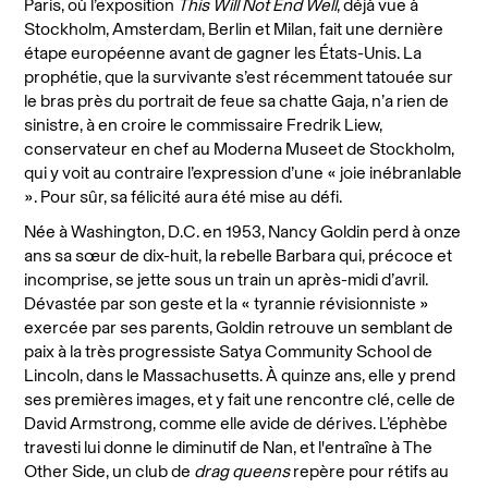
Paris, où l’exposition
This Will Not End Well
, déjà vue à
Stockholm, Amsterdam, Berlin et Milan, fait une dernière
étape européenne avant de gagner les États-Unis. La
prophétie, que la survivante s’est récemment tatouée sur
le bras près du portrait de feue sa chatte Gaja, n’a rien de
sinistre, à en croire le commissaire Fredrik Liew,
conservateur en chef au Moderna Museet de Stockholm,
qui y voit au contraire l’expression d’une « joie inébranlable
». Pour sûr, sa félicité aura été mise au défi.
Née à Washington, D.C. en 1953, Nancy Goldin perd à onze
ans sa sœur de dix-huit, la rebelle Barbara qui, précoce et
incomprise, se jette sous un train un après-midi d’avril.
Dévastée par son geste et la « tyrannie révisionniste »
exercée par ses parents, Goldin retrouve un semblant de
paix à la très progressiste Satya Community School de
Lincoln, dans le Massachusetts. À quinze ans, elle y prend
ses premières images, et y fait une rencontre clé, celle de
David Armstrong, comme elle avide de dérives.
L’éphèbe
travesti lui donne le diminutif de Nan, et l'entraîne à The
Other Side, un club de
drag queens
repère pour rétifs au