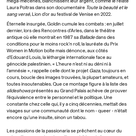
méga-mécènes
, blanchissent leur argent, comme le relate
Laura Poitras dans son documentaire
Toute la beauté et le
sang versé
, Lion d’or au festival de Venise en 2022.
Éternelle insurgée, Goldin cumule les combats : en juillet
dernier, lors des Rencontres d’Arles, dans le théâtre
antique où elle montrait en 1987 sa
Ballade
dans des
conditions pour le moins rock’n roll, la lauréate du Prix
Women in Motion boîte mais dénonce, aux côtés
d’Edouard Louis, la léthargie internationale face au
génocide palestinien.
«
L’heure n’est ni au déni ni à
l’amnésie
», rappelle celle dont le projet
Gaza
, toujours en
cours, boucle des images trouvées, la plupart amateurs, et
toutes insoutenables. Que ce montage figure à la liste des
slideshows
présentés au Grand Palais achève de prouver
l’équivalence entre le personnel et le politique. Une
constante chez celle qui, il y a cinq décennies, mettait des
visages sur une communauté dont le nom - queer - n’était
encore qu’une insulte, sinon un tabou.
Les passions de la passionaria se prêchent au cœur du