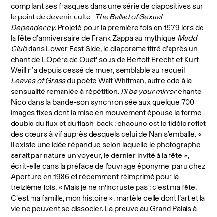
compilant ses frasques dans une série de diapositives sur
le point de devenir culte :
The Ballad of Sexual
Dependency
. Projeté pour la première fois en 1979 lors de
la fête d’anniversaire de Frank Zappa au mythique
Mudd
Club
dans Lower East Side, le diaporama titré d’après un
chant de L’Opéra de Quat' sous de Bertolt Brecht et Kurt
Weill n’a depuis cessé de muer, semblable au recueil
Leaves of Grass
du poète Walt Whitman, autre ode à la
sensualité remaniée à répétition.
I’ll be your mirror
chante
Nico dans la bande-son synchronisée aux quelque 700
images fixes dont la mise en mouvement épouse la forme
double du flux et du flash-back : chacune est le fidèle reflet
des cœurs à vif auprès desquels celui de Nan s’emballe. «
Il existe une idée répandue selon laquelle le photographe
serait par nature un voyeur, le dernier invité à la fête »,
écrit-elle dans la préface de l’ouvrage éponyme, paru chez
Aperture en 1986 et récemment réimprimé pour la
treizième fois. « Mais je ne m'incruste pas ; c'est ma fête.
C'est ma famille, mon histoire », martèle celle dont l’art et la
vie ne peuvent se dissocier. La preuve au Grand Palais à