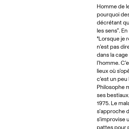
Homme de let
pourquoi des 
décrétant que
les sens”. En
"Lorsque je 
n’est pas di
dans la cage 
l’homme. C’es
lieux où s’o
c’est un peu 
Philosophe ma
ses bestiaux
1975. Le mal
s’approche d
s’improvise 
pattes pour p