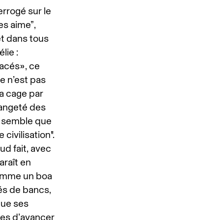
errogé sur le
es aime”,
et dans tous
lie :
acés», ce
e n’est pas
la cage par
rangeté des
me semble que
civilisation".
ud fait, avec
araît en
comme un boa
és de bancs,
que ses
ites d’avancer