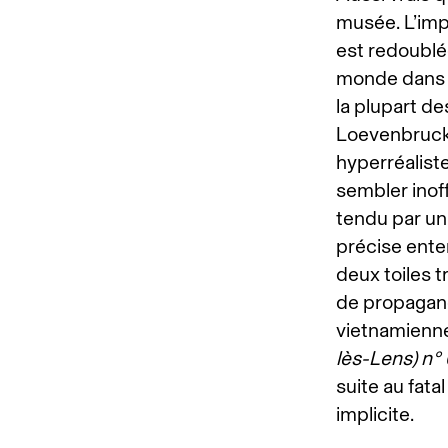
musée. L’impr
est redoublé
monde dans u
la plupart d
Loevenbruc
hyperréaliste
sembler inoff
tendu par un 
précise enten
deux toiles 
de propagand
vietnamienne
lès-Lens) n° 
suite au fat
implicite.