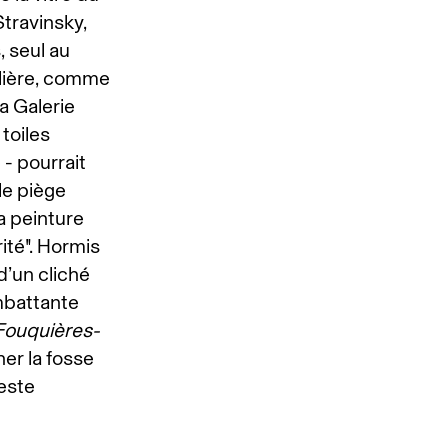
Stravinsky,
 seul au
ulière, comme
a Galerie
toiles
 - pourrait
le piège
la peinture
ité". Hormis
d’un cliché
mbattante
(Fouquières-
er la fosse
reste