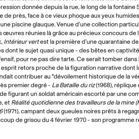
ession donnée depuis la rue, le long de la fontaine 
e de près, face à ce vieux phoque aux yeux humides,
ne piscine glauque. Venue d’une collection partic
es œuvres réunies là grâce au précieux concours de l
k,
Intérieur vert
est la première d’une quarantaine de 
s dont le sujet quasi unique - des bêtes en captivité
ensif, pour ne pas dire tarte. Ce serait tomber dans 
esprit retors proche de la figuration narrative dont 
dait contribuer au "dévoilement historique de la vér
très premier degré -
La Bataille du riz
(1968), réplique 
e figurant un soldat américain escorté par une co
, et
Réalité quotidienne des travailleurs de la mine 
6
(1971), campant deux gueules noires prêts à regagn
al coup de grisou du 4 février 1970 - son programme 