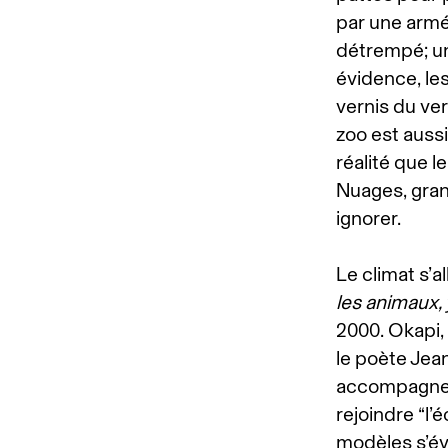
par une armée
détrempé; un
évidence, le
vernis du verr
zoo est auss
réalité que l
Nuages, gran
ignorer.
Le climat s’a
les animaux,
2000. Okapi,
le poète Jean
accompagne A
rejoindre “l’
modèles s’év