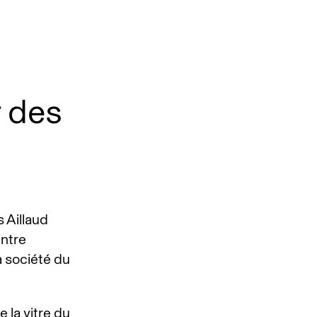
r des
s Aillaud
entre
a société du
e la vitre du