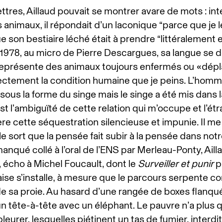
tres, Aillaud pouvait se montrer avare de mots : int
animaux, il répondait d’un laconique “parce que je l
 son bestiaire léché était à prendre “littéralement 
 1978, au micro de Pierre Descargues, sa langue se dé
représente des animaux toujours enfermés ou «dépl
rectement la condition humaine que je peins. L’homm
sous la forme du singe mais le singe a été mis dans 
t l’ambiguïté de cette relation qui m’occupe et l’ét
père cette séquestration silencieuse et impunie. Il 
le sort que la pensée fait subir à la pensée dans notre 
nqué collé à l’oral de l’ENS par Merleau-Ponty, Ailla
, écho à Michel Foucault, dont le
Surveiller et punir
p
aise s’installe, à mesure que le parcours serpente 
e sa proie. Au hasard d’une rangée de boxes flanqu
un tête-à-tête avec un éléphant. Le pauvre n’a plus 
leurer, lesquelles piétinent un tas de fumier, interd