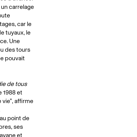
 un carrelage
oute
ages, car le
de tuyaux, le
èce. Une
ou des tours
ne pouvait
ie de tous
e 1988 et
vie”, affirme
,
au point de
ibres, ses
savane et