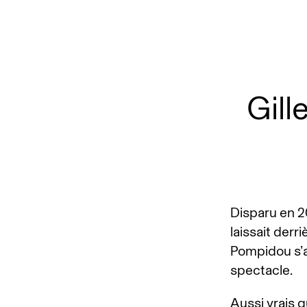
Gill
Disparu en 20
laissait derr
Pompidou s’a
spectacle.
Aussi vrais q