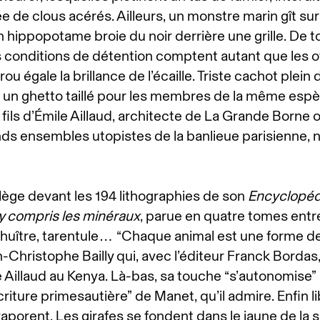
 de clous acérés. Ailleurs, un monstre marin gît sur
 hippopotame broie du noir derrière une grille. De t
s conditions de détention comptent autant que les ot
ou égale la brillance de l’écaille. Triste cachot plein 
i un ghetto taillé pour les membres de la même esp
e fils d’Émile Aillaud, architecte de La Grande Borne 
ds ensembles utopistes de la banlieue parisienne, 
llège devant les 194 lithographies de son
Encyclopéd
 y compris les minéraux
, parue en quatre tomes entr
 huître, tarentule… “Chaque animal est une forme de 
-Christophe Bailly qui, avec l’éditeur Franck Bordas
illaud au Kenya. Là-bas, sa touche “s’autonomise” 
écriture primesautière” de Manet, qu’il admire. Enfin l
aporent. Les girafes se fondent dans le jaune de la 