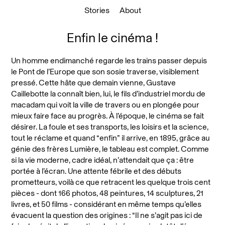
Stories
About
Enfin le cinéma !
Un homme endimanché regarde les trains passer depuis
le Pont de l’Europe que son sosie traverse, visiblement
pressé. Cette hâte que demain vienne, Gustave
Caillebotte la connaît bien, lui, le fils d’industriel mordu de
macadam qui voit la ville de travers ou en plongée pour
mieux faire face au progrès. À l’époque, le cinéma se fait
désirer. La foule et ses transports, les loisirs et la science,
tout le réclame et quand “enfin” il arrive, en 1895, grâce au
génie des frères Lumière, le tableau est complet. Comme
si la vie moderne, cadre idéal, n’attendait que ça : être
portée à l’écran. Une attente fébrile et des débuts
prometteurs, voilà ce que retracent les quelque trois cent
pièces - dont 166 photos, 48 peintures, 14 sculptures, 21
livres, et 50 films - considérant en même temps qu’elles
évacuent la question des origines : “Il ne s’agit pas ici de