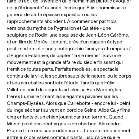
faire le récit de l’invention du cinéma mais plutôt d’évoquer
ce qu’il a inventé” nuance Dominique Païni, commissaire
général de cette épaisse exposition où les
rapprochements abondent. À commencer par trois
versions du mythe de Pygmalion et Galatée - une
sculpture de Rodin, une esquisse de Jean-Léon Gérôme,
et un film de Méliès - tentant, près d’un daguerréotype
post-mortem et d’une photographie “aux yeux trompeurs”
d’Eugène Estanave, de capter “la vie même”. Suivre le
mouvement est la grande affaire du siècle finissant qui
frémit de toutes parts. Parfaits modèles, le spectacle
continu de la ville, les soubresauts de la nature, ou le corps
et ses acrobaties sont ici à l’étude. Tandis que Félix
Vallotton peint de coquets articles au Bon Marché, les
frères Lumière filment les élégantes pavaner sur les
Champs-Elysées. Alors que Caillebotte - encore lui - peint
du linge séchant au vent en bord de Seine, Alice Guy filme
cinq enfants et un chien jouant dans un torrent. Quand
Monet peint des déchargeurs de charbon, Alexandre
Promio filme une scène identique… Les arts fonctionnent
entre eux par vases communicants, jusqu’à ce que le